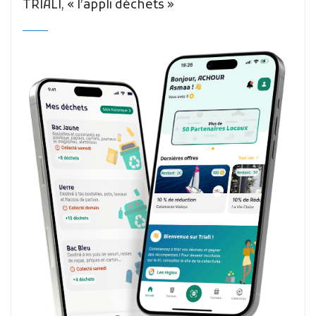
TRIALI, « l’appli déchets »