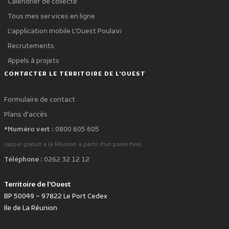
Calendrier de collecte
Tous mes services en ligne
L'application mobile L'Ouest Poulavi
Recrutements
Appels à projets
CONTACTER LE TERRITOIRE DE L'OUEST
Formulaire de contact
Plans d'accès
*Numéro vert :
0800 605 605
.
(appel gratuit à la Réunion à partir d'un poste fixe)
Téléphone :
0262 32 12 12
Territoire de l'Ouest
BP 50049 – 97822 Le Port Cedex
Ile de La Réunion