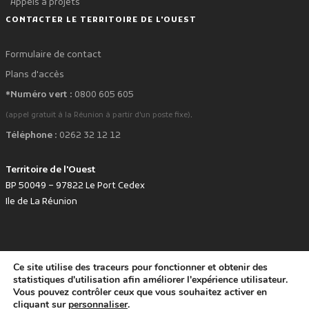
Appels à projets
CONTACTER LE TERRITOIRE DE L'OUEST
Formulaire de contact
Plans d'accès
*Numéro vert :
0800 605 605
.
(appel gratuit à la Réunion à partir d'un poste fixe)
Téléphone :
0262 32 12 12
Territoire de l'Ouest
BP 50049 – 97822 Le Port Cedex
Ile de La Réunion
Ce site utilise des traceurs pour fonctionner et obtenir des
favorite
Développé avec
par le Territoire de l'Ouest © www.tco.re -
2026
.
statistiques d'utilisation afin améliorer l'expérience utilisateur.
Politique de protection des données personnelles
Mentions légales
Vous pouvez contrôler ceux que vous souhaitez activer en
Accessibilité : non conforme
cliquant sur
personnaliser
.