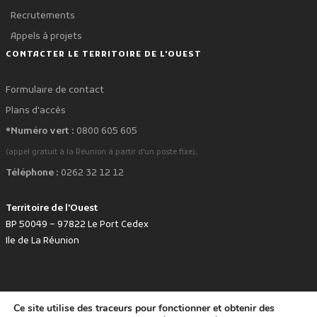
Recrutements
Appels à projets
CONTACTER LE TERRITOIRE DE L'OUEST
Formulaire de contact
Plans d'accès
*Numéro vert :
0800 605 605
.
(appel gratuit à la Réunion à partir d'un poste fixe)
Téléphone :
0262 32 12 12
Territoire de l'Ouest
BP 50049 – 97822 Le Port Cedex
Ile de La Réunion
Ce site utilise des traceurs pour fonctionner et obtenir des
favorite
Développé avec
par le Territoire de l'Ouest © www.tco.re -
2026
.