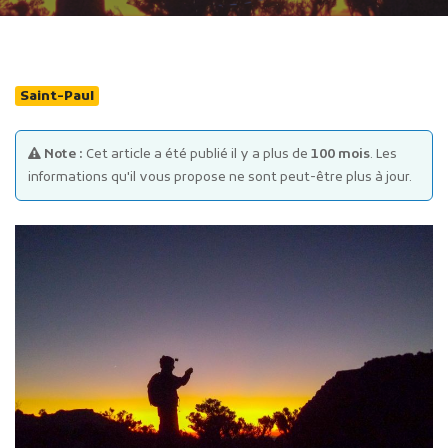
Saint-Paul
Note :
Cet article a été publié il y a plus de
100 mois
. Les
Publicité des actes
informations qu'il vous propose ne sont peut-être plus à jour.
Marchés publics
Projets financés par l'Europe
Plans d'accès