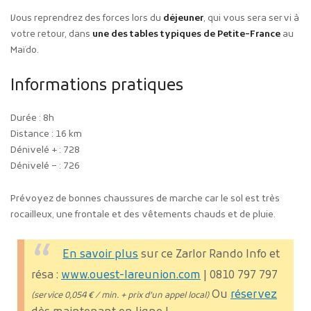
Vous reprendrez des forces lors du
déjeuner
, qui vous sera servi à
votre retour, dans
une des tables typiques de Petite-France
au
Maïdo.
Informations pratiques
Durée : 8h
Distance : 16 km
Dénivelé + : 728
Dénivelé – : 726
Prévoyez de bonnes chaussures de marche car le sol est très
rocailleux, une frontale et des vêtements chauds et de pluie.
En savoir plus
sur ce Zarlor Rando
Info et
résa :
www.ouest-lareunion.com
| 0810 797 797
Ou
réservez
(service 0,054 € / min. + prix d’un appel local)