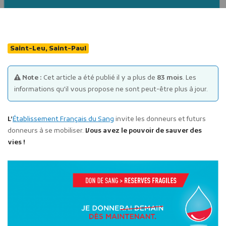
Saint-Leu, Saint-Paul
Note :
Cet article a été publié il y a plus de
83 mois
. Les
Publicité des actes
informations qu'il vous propose ne sont peut-être plus à jour.
Marchés publics
Projets financés par l'Europe
L’
Établissement Français du Sang
invite les donneurs et futurs
Plans d'accès
donneurs à se mobiliser.
Vous avez le pouvoir de sauver des
vies !