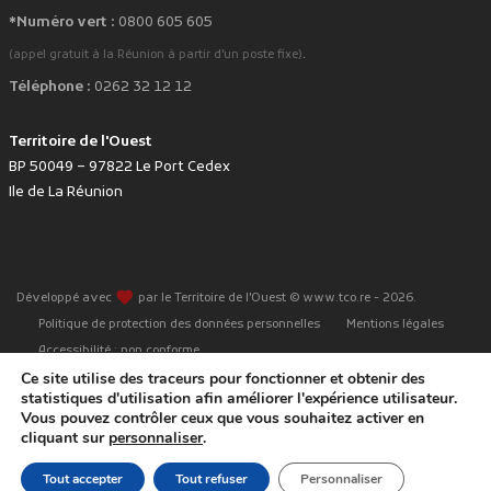
*Numéro vert :
0800 605 605
.
(appel gratuit à la Réunion à partir d'un poste fixe)
Téléphone :
0262 32 12 12
Territoire de l'Ouest
BP 50049 – 97822 Le Port Cedex
Ile de La Réunion
favorite
Développé avec
par le Territoire de l'Ouest © www.tco.re -
2026
.
Politique de protection des données personnelles
Mentions légales
Accessibilité : non conforme
Ce site utilise des traceurs pour fonctionner et obtenir des
statistiques d'utilisation afin améliorer l'expérience utilisateur.
Vous pouvez contrôler ceux que vous souhaitez activer en
cliquant sur
personnaliser
.
Tout accepter
Tout refuser
Personnaliser