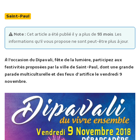
Saint-Paul
Note :
Cet article a été publié il y a plus de
93 mois
. Les
informations qu'il vous propose ne sont peut-être plus à jour.
Publicité des actes
À l’occasion du Dipavali, fête de la lumière, participez aux
Marchés publics
festivités proposées par la ville de Saint-Paul, dont une grande
Projets financés par l'Europe
parade multiculturelle et des feux d’artifice le vendredi 9
Plans d'accès
novembre.