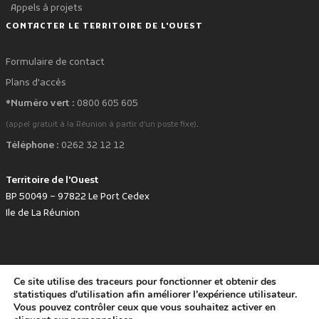
Appels à projets
CONTACTER LE TERRITOIRE DE L'OUEST
Formulaire de contact
Plans d'accès
*Numéro vert :
0800 605 605
.
(appel gratuit à la Réunion à partir d'un poste fixe)
Téléphone :
0262 32 12 12
Territoire de l'Ouest
BP 50049 – 97822 Le Port Cedex
Ile de La Réunion
Ce site utilise des traceurs pour fonctionner et obtenir des
favorite
Développé avec
par le Territoire de l'Ouest © www.tco.re -
2026
.
statistiques d'utilisation afin améliorer l'expérience utilisateur.
Politique de protection des données personnelles
Mentions légales
Vous pouvez contrôler ceux que vous souhaitez activer en
Accessibilité : non conforme