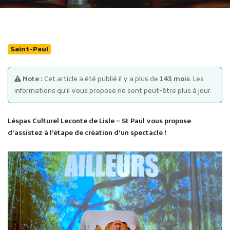
Saint-Paul
Note :
Cet article a été publié il y a plus de
143 mois
. Les
Publicité des actes
informations qu'il vous propose ne sont peut-être plus à jour.
Marchés publics
Projets financés par l'Europe
Léspas Culturel Leconte de Lisle – St Paul vous propose
Plans d'accès
d’assistez à l’étape de création d’un spectacle !