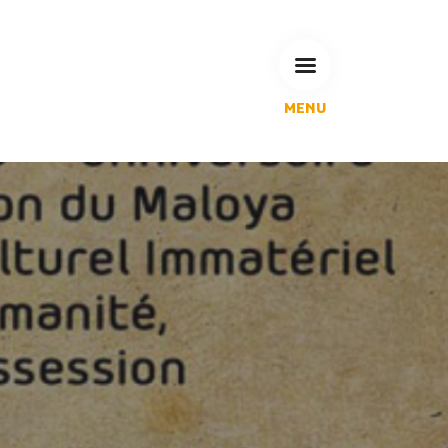
MENU
L'Agglomération
Compétences & projets
Espace Habitant
Espace Pro
Espace Pédagogique
RECHERCHE
CALENDRIERS DE COLLECTE