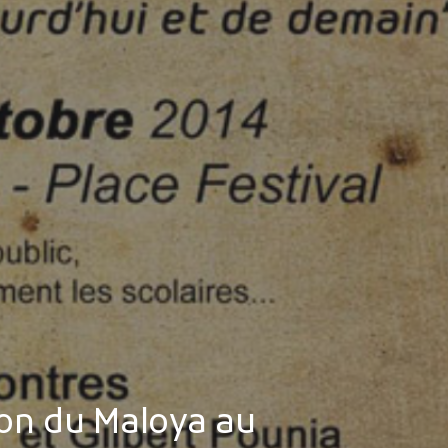
MES DÉMARCHES
Publicité des actes
Marchés publics
Projets financés par l'Europe
Plans d'accès
ion du Maloya au