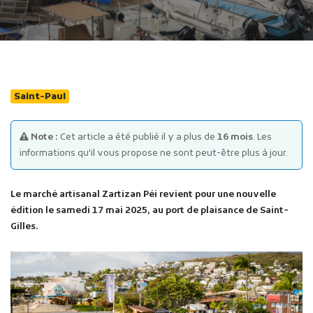
Saint-Paul
Publicité des actes
Note :
Cet article a été publié il y a plus de
16 mois
. Les
Marchés publics
informations qu'il vous propose ne sont peut-être plus à jour.
Projets financés par l'Europe
Plans d'accès
Le marché artisanal Zartizan Péi revient pour une nouvelle
édition le samedi 17 mai 2025, au port de plaisance de Saint-
Gilles.