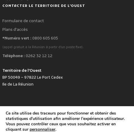
CONTACTER LE TERRITOIRE DE L'OUEST
Formulaire de contact
Plans d'accès
*Numéro vert :
0800 605 605
.
(appel gratuit à la Réunion à partir d'un poste fixe)
Téléphone :
0262 32 12 12
Territoire de l'Ouest
BP 50049 – 97822 Le Port Cedex
Ile de La Réunion
Ce site utilise des traceurs pour fonctionner et obtenir des
favorite
Développé avec
par le Territoire de l'Ouest © www.tco.re -
2026
.
statistiques d'utilisation afin améliorer l'expérience utilisateur.
Politique de protection des données personnelles
Mentions légales
Vous pouvez contrôler ceux que vous souhaitez activer en
Accessibilité : non conforme
cliquant sur
personnaliser
.