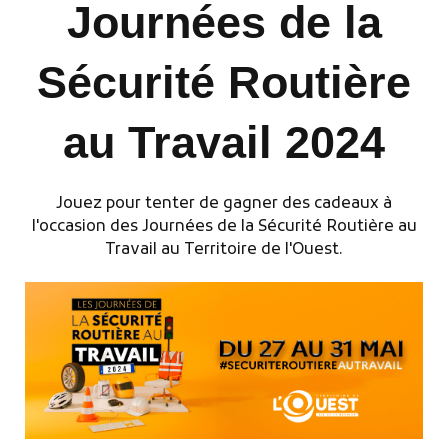
Journées de la
Sécurité Routière
au Travail 2024
Publicité des actes
Marchés publics
Jouez pour tenter de gagner des cadeaux à
Projets financés par l'Europe
l'occasion des Journées de la Sécurité Routière au
Travail au Territoire de l'Ouest.
Plans d'accès