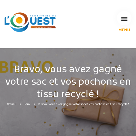
MENU
L'Agglomération
Compétences & projets
Espace Habitant
Espace Pro
Bravo, vous avez gagné
Espace Pédagogique
votre sac et vos pochons en
RECHERCHE
tissu recyclé !
Accueil
Jeux
Bravo, vous avez gagné votre sac et vos pochons en tissu recyclé !
CALENDRIERS DE COLLECTE
MES DÉMARCHES