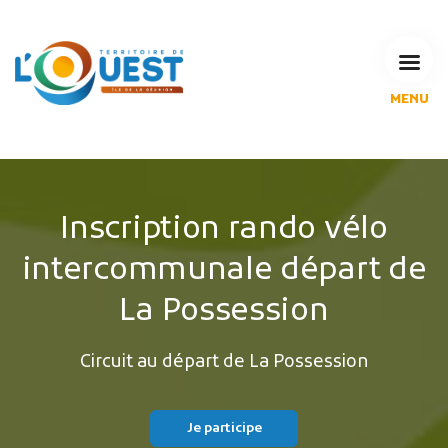
MENU
L'Agglomération
Compétences & projets
Espace Habitant
Espace Pro
Inscription rando vélo
Espace Pédagogique
intercommunale départ de
RECHERCHE
La Possession
Circuit au départ de La Possession
CALENDRIERS DE COLLECTE
MES DÉMARCHES
Je participe