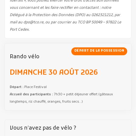
libertés », vous pouvez exercer votre droit d'accès aux données
vous concernant et les faire rectifier en contactant : notre
Délégué à la Protection des Données (DPO) au 0262321212, par
mail au dpo@tco.re, ou par courrier au TCO BP 50049 – 97822 Le
Port Cedex.
DÉPART DE LA POSSESSION
Rando vélo
DIMANCHE 30 AOÛT 2026
Départ :
Place Festival
Accueil des participants :
7h30 + petit déjeuner offert (gâteaux
longtemps, riz chauffé, oranges, fruits secs…)
Vous n’avez pas de vélo ?