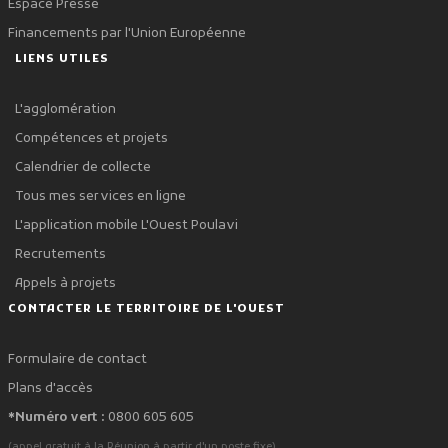
Espace Presse
Financements par l'Union Européenne
LIENS UTILES
L'agglomération
Compétences et projets
Calendrier de collecte
Tous mes services en ligne
L'application mobile L'Ouest Poulavi
Recrutements
Appels à projets
CONTACTER LE TERRITOIRE DE L'OUEST
Formulaire de contact
Plans d'accès
*Numéro vert :
0800 605 605
.
(appel gratuit à la Réunion à partir d'un poste fixe)