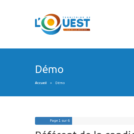
Démo
Accueil
Démo
Page
1
sur 6