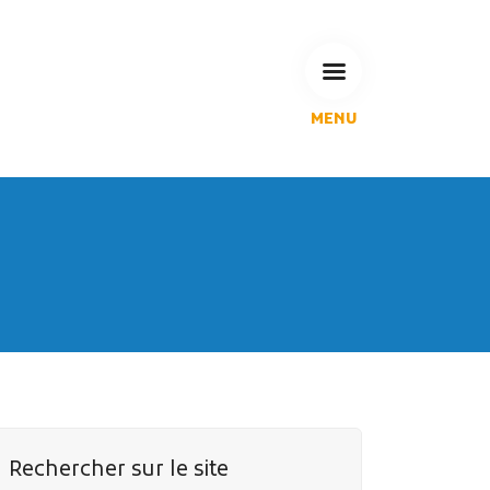
MENU
L'Agglomération
Compétences & projets
Espace Habitant
Espace Pro
Espace Pédagogique
RECHERCHE
CALENDRIERS DE COLLECTE
Rechercher sur le site