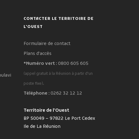
CONTACTER LE TERRITOIRE DE
L'OUEST
Formulaire de contact
Plans d'accès
*Numéro vert :
0800 605 605
(appel gratuit à la Réunion à partir d'un
oulavi
.
poste fixe)
Téléphone :
0262 32 12 12
Territoire de l'Ouest
BP 50049 – 97822 Le Port Cedex
Ile de La Réunion