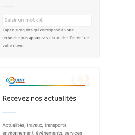
MES DÉMARCHES
Tapez la requête qui correspond à votre
recherche puis appuyez sur la touche "Entrée" de
votre clavier.
Publicité des actes
Marchés publics
Projets financés par l'Europe
Recevez nos actualités
Plans d'accès
Actualités, travaux, transports,
environnement, événements, services