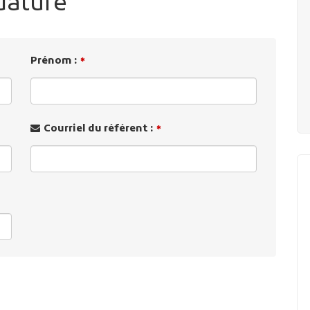
dature
Prénom :
*
Courriel du référent :
*