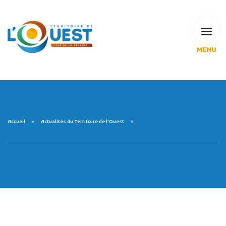
MENU
L'Agglomération
Compétences & projets
Espace Habitant
Espace Pro
Espace Pédagogique
Accueil
Actualités du Territoire de l'Ouest
RECHERCHE
CALENDRIERS DE COLLECTE
MES DÉMARCHES