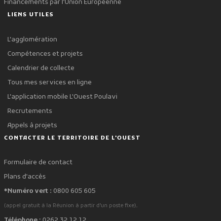
Financements par l'Union Européenne
LIENS UTILES
L'agglomération
Compétences et projets
Calendrier de collecte
Tous mes services en ligne
L'application mobile L'Ouest Poulavi
Recrutements
Appels à projets
CONTACTER LE TERRITOIRE DE L'OUEST
Formulaire de contact
Plans d'accès
*Numéro vert :
0800 605 605
.
(appel gratuit à la Réunion à partir d'un poste fixe)
Téléphone :
0262 32 12 12