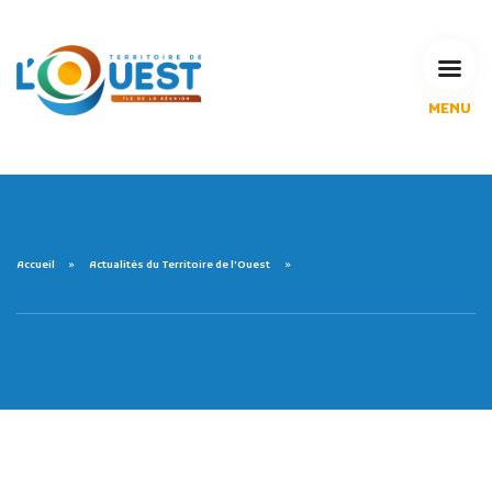
MENU
L'Agglomération
Compétences & projets
Espace Habitant
Espace Pro
Espace Pédagogique
Accueil
Actualités du Territoire de l'Ouest
RECHERCHE
CALENDRIERS DE COLLECTE
MES DÉMARCHES