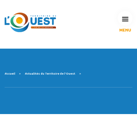
MENU
L'Agglomération
Compétences & projets
Espace Habitant
Espace Pro
Espace Pédagogique
Accueil
Actualités du Territoire de l'Ouest
RECHERCHE
CALENDRIERS DE COLLECTE
MES DÉMARCHES