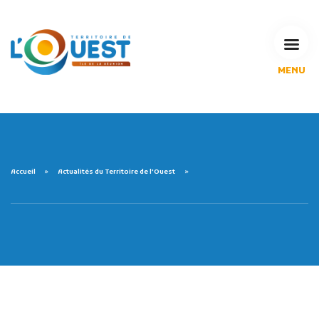
MENU
L'Agglomération
Compétences & projets
Espace Habitant
Espace Pro
Espace Pédagogique
Accueil
Actualités du Territoire de l'Ouest
RECHERCHE
CALENDRIERS DE COLLECTE
MES DÉMARCHES