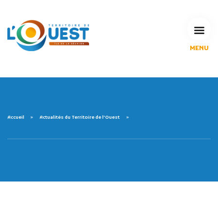
MENU
L'Agglomération
Compétences & projets
Espace Habitant
Espace Pro
Espace Pédagogique
Accueil
Actualités du Territoire de l'Ouest
RECHERCHE
CALENDRIERS DE COLLECTE
MES DÉMARCHES