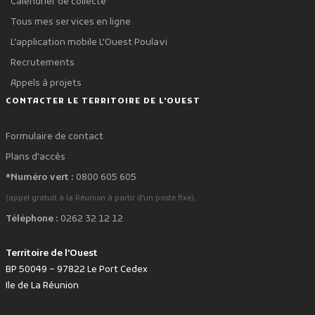
Calendrier de collecte
Tous mes services en ligne
L'application mobile L'Ouest Poulavi
Recrutements
Appels à projets
CONTACTER LE TERRITOIRE DE L'OUEST
Formulaire de contact
Plans d'accès
*Numéro vert :
0800 605 605
.
(appel gratuit à la Réunion à partir d'un poste fixe)
Téléphone :
0262 32 12 12
Territoire de l'Ouest
BP 50049 – 97822 Le Port Cedex
Ile de La Réunion