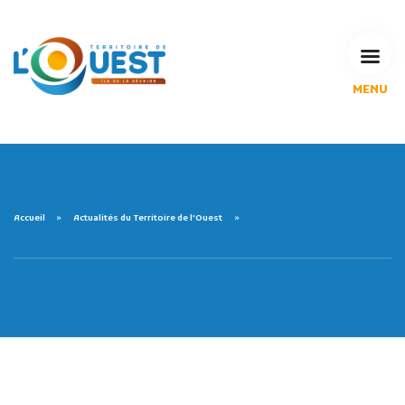
MENU
L'Agglomération
Compétences & projets
Espace Habitant
Espace Pro
Espace Pédagogique
Accueil
Actualités du Territoire de l'Ouest
RECHERCHE
CALENDRIERS DE COLLECTE
MES DÉMARCHES