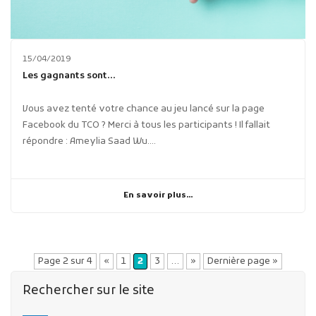
15/04/2019
Les gagnants sont…
Vous avez tenté votre chance au jeu lancé sur la page
Facebook du TCO ? Merci à tous les participants ! Il fallait
répondre : Ameylia Saad Wu....
En savoir plus...
Page 2 sur 4
«
1
2
3
…
»
Dernière page »
Rechercher sur le site