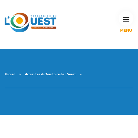
MENU
L'Agglomération
Compétences & projets
Espace Habitant
Espace Pro
Espace Pédagogique
Accueil
Actualités du Territoire de l'Ouest
RECHERCHE
CALENDRIERS DE COLLECTE
MES DÉMARCHES