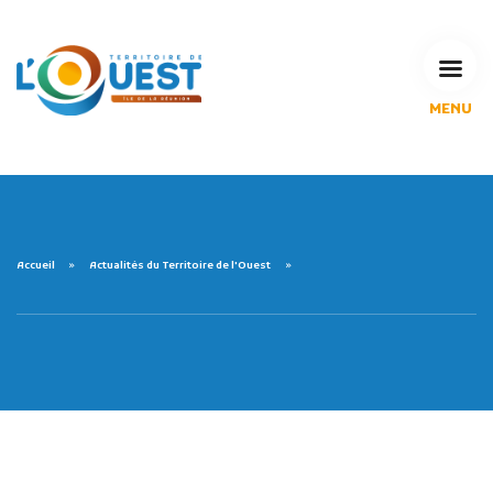
MENU
L'Agglomération
Compétences & projets
Espace Habitant
Espace Pro
Espace Pédagogique
Accueil
Actualités du Territoire de l'Ouest
RECHERCHE
CALENDRIERS DE COLLECTE
MES DÉMARCHES