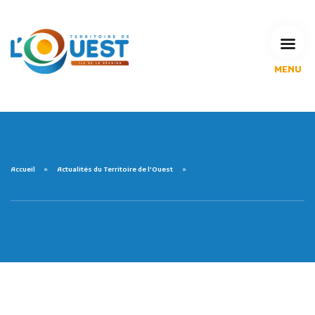
MENU
L'Agglomération
Compétences & projets
Espace Habitant
Espace Pro
Espace Pédagogique
Accueil
Actualités du Territoire de l'Ouest
RECHERCHE
CALENDRIERS DE COLLECTE
MES DÉMARCHES