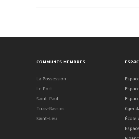
COMMUNES MEMBRES
ESPAC
La Possession
Espace
Le Port
Espace
Saint-Paul
Espac
Trois-Bassins
Agenda
Saint-Leu
École 
Espac
Financ