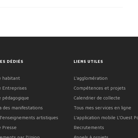
ES DÉDIÉS
LIENS UTILES
 habitant
L'agglomération
 Entreprises
Compétences et projets
e pédagogique
Calendrier de collecte
 des manifestations
Tous mes services en ligne
d'enseignements artistiques
L'application mobile L'Ouest P
e Presse
Recrutements
ements par l'Union
Appels à projets