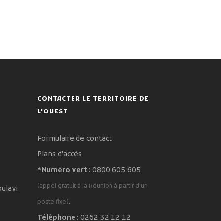
CONTACTER LE TERRITOIRE DE
L'OUEST
Formulaire de contact
Plans d'accès
*Numéro vert :
0800 605 605
(appel gratuit à la Réunion à partir d'un
oulavi
.
poste fixe)
Téléphone :
0262 32 12 12