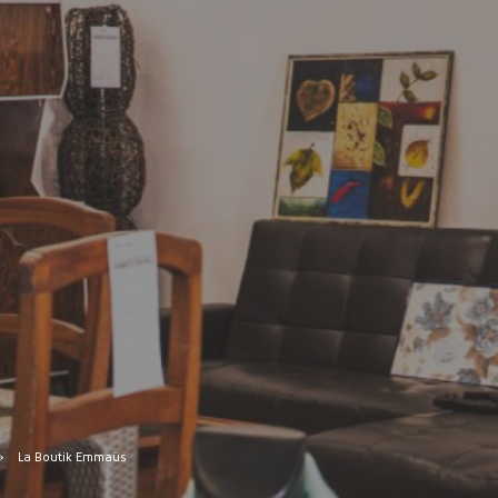
MES DÉMARCHES
Publicité des actes
Marchés publics
Projets financés par l'Europe
Plans d'accès
La Boutik Emmaüs