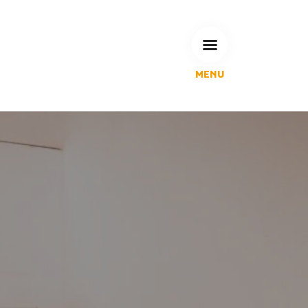
MENU
L'Agglomération
Compétences & projets
Espace Habitant
Espace Pro
Espace Pédagogique
RECHERCHE
CALENDRIERS DE COLLECTE