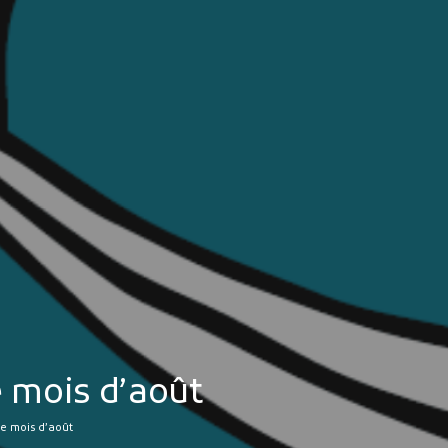
MES DÉMARCHES
Publicité des actes
Marchés publics
Projets financés par l'Europe
Plans d'accès
e mois d’août
le mois d’août