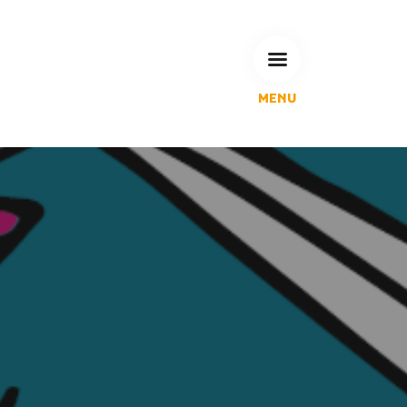
MENU
L'Agglomération
Compétences & projets
Espace Habitant
Espace Pro
Espace Pédagogique
RECHERCHE
CALENDRIERS DE COLLECTE