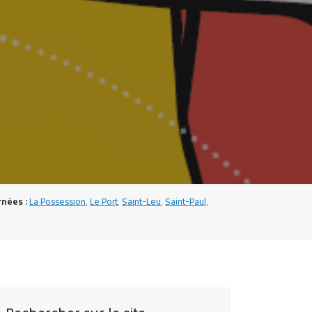
nées :
La Possession
,
Le Port
,
Saint-Leu
,
Saint-Paul
,