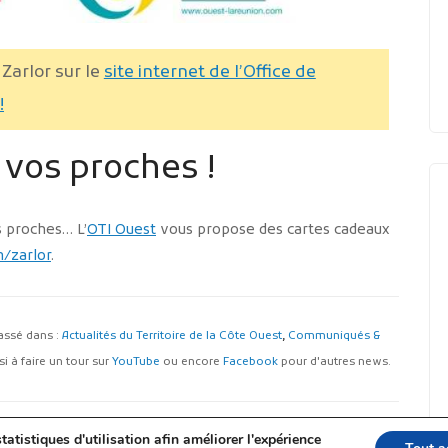
Zarlor sur le
site internet de l’Office de
!
à vos proches !
s proches… L’
OTI Ouest
vous propose des cartes cadeaux
/zarlor
.
classé dans :
Actualités du Territoire de la Côte Ouest
,
Communiqués &
i à faire un tour sur
YouTube
ou encore
Facebook
pour d'autres news.
tatistiques d'utilisation afin améliorer l'expérience