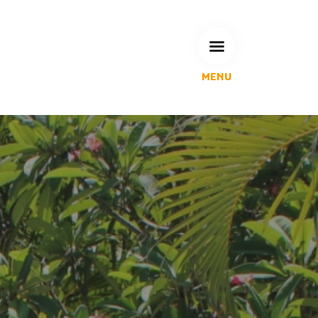
MENU
L'Agglomération
Compétences & projets
Espace Habitant
Espace Pro
Espace Pédagogique
RECHERCHE
CALENDRIERS DE COLLECTE