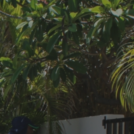
MES DÉMARCHES
Publicité des actes
Marchés publics
Projets financés par l'Europe
Plans d'accès