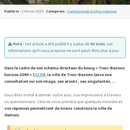
Publié le :
3 février 2023
Catégories :
Communiqués & infos pratiques
Note :
Cet article a été publié il y a plus de
42 mois
. Les
Publicité des actes
informations qu'il vous propose ne sont peut-être plus à jour.
Marchés publics
Projets financés par l'Europe
Dans le cadre de son schéma directeur du bourg « Trois-Bassins
Plans d'accès
horizon 2040 » (
SD3B
), la ville de Trois-Bassins lance une
consultation sur son image, ses atouts , ses singularités, …
Vous êtes invité à donner votre avis, vos impressions à travers
un questionnaire. Cela ne vous prendra que quelques minutes et
vos réponses permettront de mieux construire la ville de
demain.