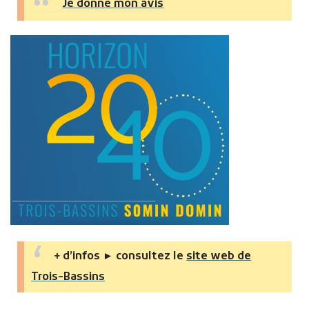
Je donne mon avis
+ d’infos ► consultez le
site web de
Trois-Bassins