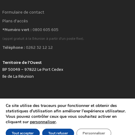
Formulaire de contact
Plans d'accès
*Numéro vert :
0800 605 605
.
(appel gratuit à la Réunion à partir d'un poste fixe)
Téléphone :
0262 32 12 12
Territoire de l'Ouest
BP 50049 – 97822 Le Port Cedex
Ile de La Réunion
Ce site utilise des traceurs pour fonctionner et obtenir des
favorite
Développé avec
par le Territoire de l'Ouest © www.tco.re -
2026
.
statistiques d'utilisation afin améliorer l'expérience utilisateur.
Politique de protection des données personnelles
Mentions légales
Vous pouvez contrôler ceux que vous souhaitez activer en
Accessibilité : non conforme
cliquant sur
personnaliser
.
Tout accepter
Tout refuser
Personnaliser