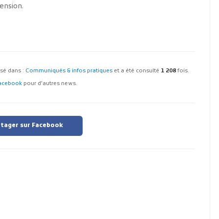
ension.
assé dans :
Communiqués & infos pratiques
et a été consulté
1 208
fois.
acebook
pour d'autres news.
tager sur Facebook