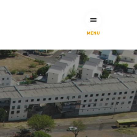
MENU
L'Agglomération
Compétences & projets
Espace Habitant
Espace Pro
Espace Pédagogique
RECHERCHE
CALENDRIERS DE COLLECTE