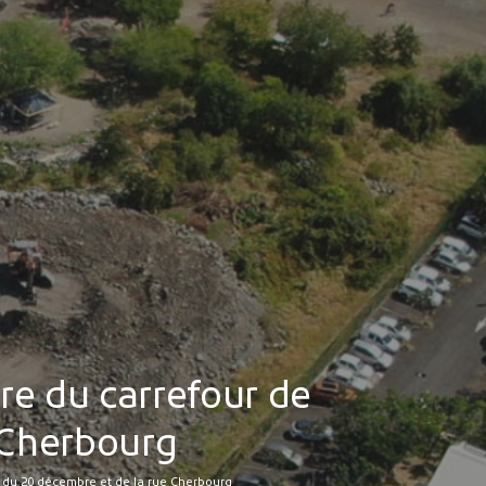
MES DÉMARCHES
Publicité des actes
Marchés publics
Projets financés par l'Europe
Plans d'accès
re du carrefour de
 Cherbourg
e du 20 décembre et de la rue Cherbourg