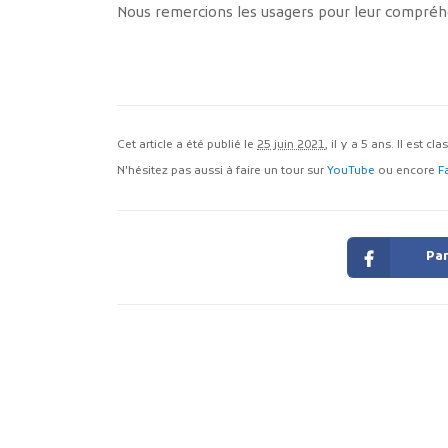
Nous remercions les usagers pour leur compréh
Cet article a été publié le
25 juin 2021
, il y a 5 ans. Il est cl
N'hésitez pas aussi à faire un tour sur
YouTube
ou encore
F
Par