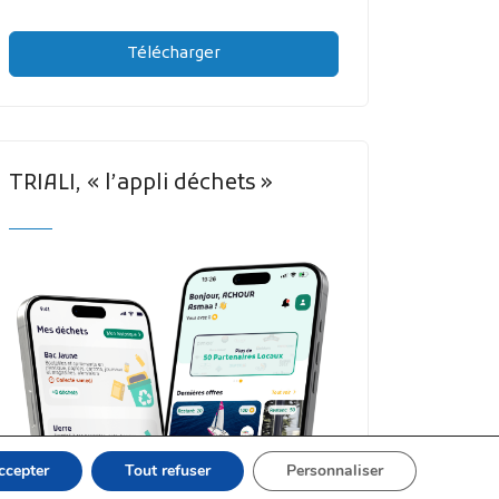
Télécharger
TRIALI, « l’appli déchets »
ccepter
Tout refuser
Personnaliser