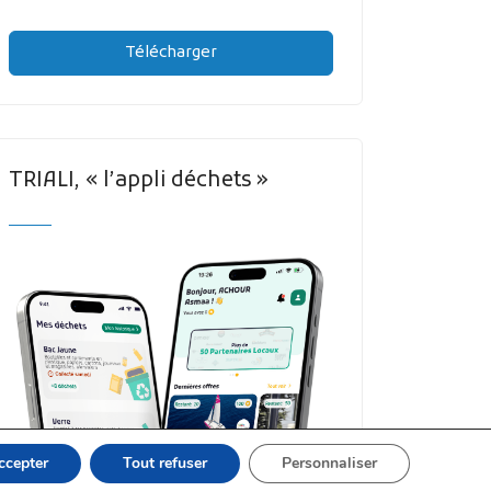
Télécharger
TRIALI, « l’appli déchets »
ccepter
Tout refuser
Personnaliser