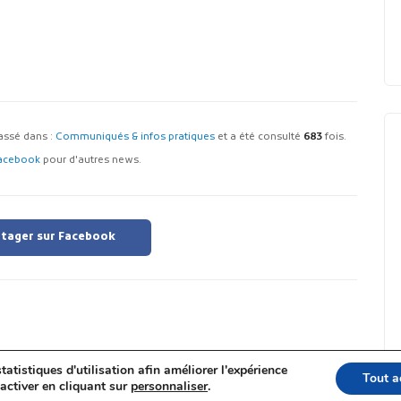
classé dans :
Communiqués & infos pratiques
et a été consulté
683
fois.
acebook
pour d'autres news.
tager sur Facebook
tatistiques d'utilisation afin améliorer l'expérience
Tout a
activer en cliquant sur
personnaliser
.