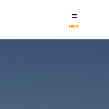
MENU
L'Agglomération
Compétences & projets
Espace Habitant
Espace Pro
Espace Pédagogique
RECHERCHE
CALENDRIERS DE COLLECTE