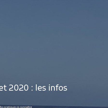
MES DÉMARCHES
Publicité des actes
Marchés publics
Projets financés par l'Europe
Plans d'accès
et 2020 : les infos
nfos pratiques à connaître