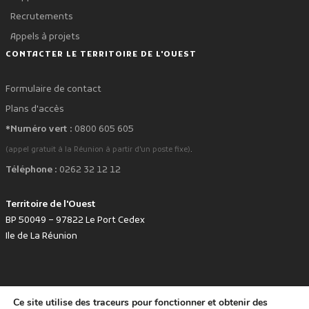
Recrutements
Appels à projets
CONTACTER LE TERRITOIRE DE L'OUEST
Formulaire de contact
Plans d'accès
*Numéro vert :
0800 605 605
.
(appel gratuit à la Réunion à partir d'un poste fixe)
Téléphone :
0262 32 12 12
Territoire de l'Ouest
BP 50049 – 97822 Le Port Cedex
Ile de La Réunion
Ce site utilise des traceurs pour fonctionner et obtenir des
favorite
Développé avec
par le Territoire de l'Ouest © www.tco.re -
2026
.