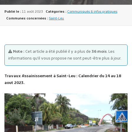
Publié le :
11 août 2023
Catégories :
Communiqués & infos pratiques
Communes concernées :
Saint-Leu
Publicité des actes
Note :
Cet article a été publié il y a plus de
36 mois
. Les
Marchés publics
informations qu'il vous propose ne sont peut-être plus à jour.
Projets financés par l'Europe
Plans d'accès
Travaux Assainissement à Saint-Leu : Calendrier du 14 au 18
aout 2023.