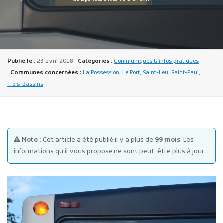
Publié le :
23 avril 2018
Catégories :
Communiqués & infos pratiques
Communes concernées :
La Possession
,
Le Port
,
Saint-Leu
,
Saint-Paul
,
Trois-Bassins
Publicité des actes
Marchés publics
Projets financés par l'Europe
Plans d'accès
Note :
Cet article a été publié il y a plus de
99 mois
. Les
informations qu'il vous propose ne sont peut-être plus à jour.