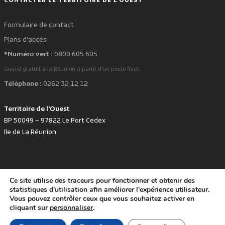
CONTACTER LE TERRITOIRE DE L'OUEST
Formulaire de contact
Plans d'accès
*Numéro vert :
0800 605 605
.
(appel gratuit à la Réunion à partir d'un poste fixe)
Téléphone :
0262 32 12 12
Territoire de l'Ouest
BP 50049 – 97822 Le Port Cedex
Ile de La Réunion
Ce site utilise des traceurs pour fonctionner et obtenir des
favorite
Développé avec
par le Territoire de l'Ouest © www.tco.re -
2026
.
statistiques d'utilisation afin améliorer l'expérience utilisateur.
Politique de protection des données personnelles
Mentions légales
Vous pouvez contrôler ceux que vous souhaitez activer en
Accessibilité : non conforme
cliquant sur
personnaliser
.