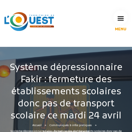
MENU
L'Agglomération
Compétences & projets
Espace Habitant
Espace Pro
Système dépressionnaire
Espace Pédagogique
Fakir : fermeture des
RECHERCHE
établissements scolaires
donc pas de transport
CALENDRIERS DE COLLECTE
scolaire ce mardi 24 avril
MES DÉMARCHES
Accueil
Communiqués & infos pratiques
Système dépressionnaire Fakir : fermeture des établissements scolaires donc pas de transport scolaire ce mardi 24 avril