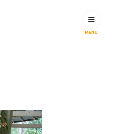
MENU
L'Agglomération
Compétences & projets
Espace Habitant
Espace Pro
Espace Pédagogique
RECHERCHE
CALENDRIERS DE COLLECTE