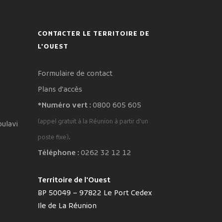
CONTACTER LE TERRITOIRE DE
L'OUEST
Formulaire de contact
Plans d'accès
*Numéro vert :
0800 605 605
(appel gratuit à la Réunion à partir d'un
oulavi
.
poste fixe)
Téléphone :
0262 32 12 12
Territoire de l'Ouest
BP 50049 – 97822 Le Port Cedex
Ile de La Réunion