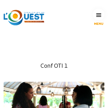
MENU
L'Agglomération
Compétences & projets
Espace Habitant
Espace Pro
Espace Pédagogique
Conf OTI 1
RECHERCHE
CALENDRIERS DE COLLECTE
MES DÉMARCHES