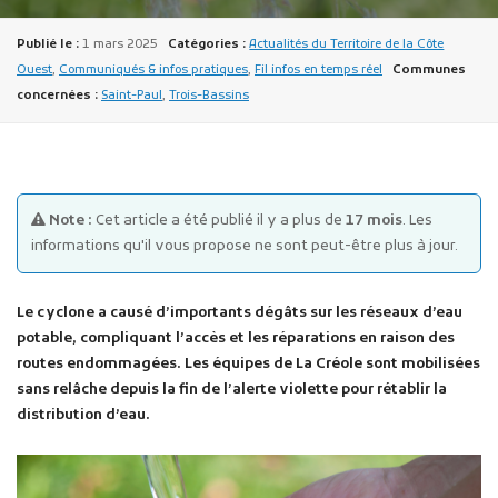
Publié le :
1 mars 2025
Catégories :
Actualités du Territoire de la Côte
Ouest
,
Communiqués & infos pratiques
,
Fil infos en temps réel
Communes
concernées :
Saint-Paul
,
Trois-Bassins
Publicité des actes
Marchés publics
Note :
Cet article a été publié il y a plus de
17 mois
. Les
informations qu'il vous propose ne sont peut-être plus à jour.
Projets financés par l'Europe
Plans d'accès
Le cyclone a causé d’importants dégâts sur les réseaux d’eau
potable, compliquant l’accès et les réparations en raison des
routes endommagées. Les équipes de La Créole sont mobilisées
sans relâche depuis la fin de l’alerte violette pour rétablir la
distribution d’eau.