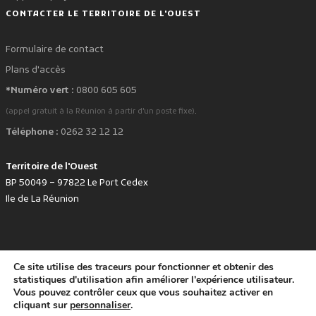
CONTACTER LE TERRITOIRE DE L'OUEST
Formulaire de contact
Plans d'accès
*Numéro vert :
0800 605 605
.
(appel gratuit à la Réunion à partir d'un poste fixe)
Téléphone :
0262 32 12 12
Territoire de l'Ouest
BP 50049 – 97822 Le Port Cedex
Ile de La Réunion
Ce site utilise des traceurs pour fonctionner et obtenir des
favorite
Développé avec
par le Territoire de l'Ouest © www.tco.re -
2026
.
statistiques d'utilisation afin améliorer l'expérience utilisateur.
Politique de protection des données personnelles
Mentions légales
Vous pouvez contrôler ceux que vous souhaitez activer en
Accessibilité : non conforme
cliquant sur
personnaliser
.