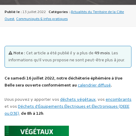
Publié le :
13 juillet 2022
Catégories :
Actualités du Territoire de la Côte
Ouest
,
Communiqués & infos pratiques
Publicité des actes
Note :
Cet article a été publié il y a plus de
49 mois
. Les
Marchés publics
informations qu'il vous propose ne sont peut-être plus à jour.
Projets financés par l'Europe
Plans d'accès
Ce samedi 16 juillet 2022, notre déchèterie éphémère à Vue
Belle sera ouverte conformément au
calendrier diffusé
.
Vous pouvez y apporter vos
déchets végétaux
, vos
encombrants
et vos
Déchets d’Équipements Électriques et Électroniques (DEEE
ou D3E)
,
de 8h à 12h
.