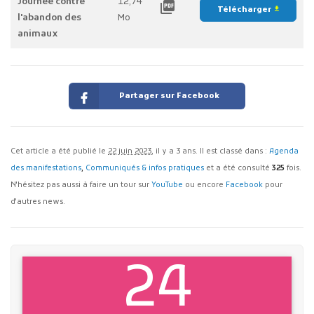
Journée contre
12,74
picture_as_pdf
Télécharger
file_download
l'abandon des
Mo
animaux
Partager sur Facebook
Cet article a été publié le
22 juin 2023
, il y a 3 ans. Il est classé dans :
Agenda
des manifestations
,
Communiqués & infos pratiques
et a été consulté
325
fois.
N'hésitez pas aussi à faire un tour sur
YouTube
ou encore
Facebook
pour
d'autres news.
24