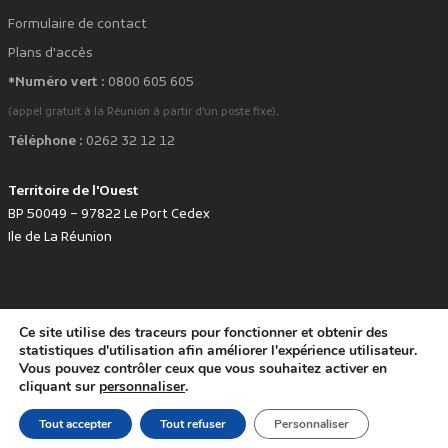
Formulaire de contact
Plans d'accès
*Numéro vert :
0800 605 605
.
(appel gratuit à la Réunion à partir d'un poste fixe)
Téléphone :
0262 32 12 12
Territoire de l'Ouest
BP 50049 – 97822 Le Port Cedex
Ile de La Réunion
Ce site utilise des traceurs pour fonctionner et obtenir des
favorite
Développé avec
par le Territoire de l'Ouest © www.tco.re -
2026
.
statistiques d'utilisation afin améliorer l'expérience utilisateur.
Politique de protection des données personnelles
Mentions légales
Vous pouvez contrôler ceux que vous souhaitez activer en
Accessibilité : non conforme
cliquant sur
personnaliser
.
Tout accepter
Tout refuser
Personnaliser