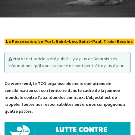
La Possession, Le Port, Saint-Leu, Saint-Paul, Trois-Bassins
Publicité des actes
Note :
Cet article a été publié il y a plus de
38 mois
. Les
Marchés publics
informations qu'il vous propose ne sont peut-être plus à jour.
Projets financés par l'Europe
Plans d'accès
Ce week-end, le TCO organise plusieurs opérations de
sensibilisation sur son territoire dans le cadre de la journée
mondiale contre l’abandon des animaux. L’objectif est de
rappeler toutes nos responsabilités envers nos compagnons à
quatre pattes.