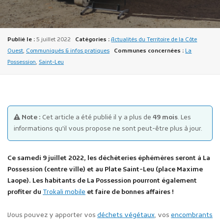
Publié le :
5 juillet 2022
Catégories :
Actualités du Territoire de la Côte
Ouest
,
Communiqués & infos pratiques
Communes concernées :
La
Possession
,
Saint-Leu
Publicité des actes
Marchés publics
Projets financés par l'Europe
Note :
Cet article a été publié il y a plus de
49 mois
. Les
Plans d'accès
informations qu'il vous propose ne sont peut-être plus à jour.
Ce samedi 9 juillet 2022, les déchèteries éphémères seront à La
Possession (centre ville) et au Plate Saint-Leu (place Maxime
Laope). Les habitants de La Possession pourront également
profiter du
Trokali mobile
et faire de bonnes affaires !
Vous pouvez y apporter vos
déchets végétaux
, vos
encombrants