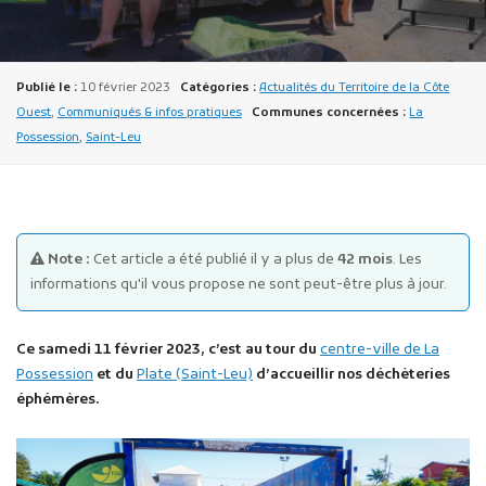
Publié le :
10 février 2023
Catégories :
Actualités du Territoire de la Côte
Ouest
,
Communiqués & infos pratiques
Communes concernées :
La
Possession
,
Saint-Leu
Publicité des actes
Marchés publics
Projets financés par l'Europe
Note :
Cet article a été publié il y a plus de
42 mois
. Les
Plans d'accès
informations qu'il vous propose ne sont peut-être plus à jour.
Ce samedi 11 février 2023, c’est au tour du
centre-ville de La
Possession
et du
Plate (Saint-Leu)
d’accueillir nos déchèteries
éphémères.