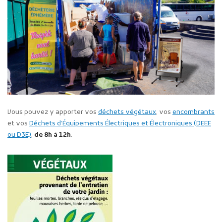
Vous pouvez y apporter vos
déchets végétaux
, vos
encombrants
et vos
Déchets d’Équipements Électriques et Électroniques (DEEE
ou D3E)
,
de 8h à 12h
.