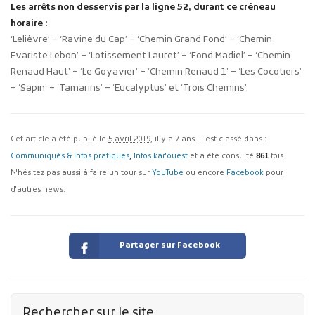
Les arrêts non desservis par la ligne 52, durant ce créneau
horaire :
‘Lelièvre’ – ‘Ravine du Cap’ – ‘Chemin Grand Fond’ – ‘Chemin
Evariste Lebon’ – ‘Lotissement Lauret’ – ‘Fond Madiel’ – ‘Chemin
Renaud Haut’ – ‘Le Goyavier’ – ‘Chemin Renaud 1’ – ‘Les Cocotiers’
– ‘Sapin’ – ‘Tamarins’ – ‘Eucalyptus’ et ‘Trois Chemins’.
Cet article a été publié le
5 avril 2019
, il y a 7 ans. Il est classé dans :
Communiqués & infos pratiques
,
Infos kar'ouest
et a été consulté
861
fois.
N'hésitez pas aussi à faire un tour sur
YouTube
ou encore
Facebook
pour
d'autres news.
Partager sur Facebook
Rechercher sur le site