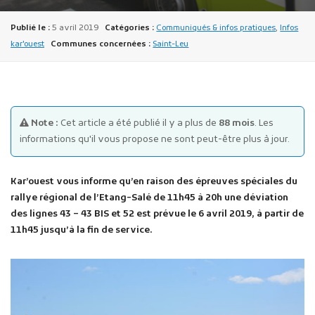
Publié le :
5 avril 2019
Catégories :
Communiqués & infos pratiques
,
Infos
kar'ouest
Communes concernées :
Saint-Leu
Publicité des actes
Note :
Cet article a été publié il y a plus de
88 mois
. Les
Marchés publics
informations qu'il vous propose ne sont peut-être plus à jour.
Projets financés par l'Europe
Plans d'accès
Kar’ouest vous informe qu’en raison des épreuves spéciales du
rallye régional de l’Etang-Salé de 11h45 à 20h une déviation
des lignes 43 – 43 BIS et 52 est prévue le 6 avril 2019, à partir de
11h45 jusqu’à la fin de service.