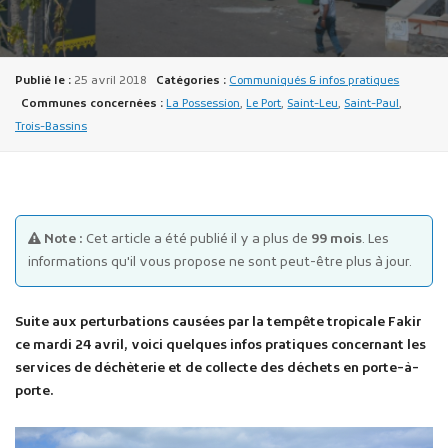
Publié le :
25 avril 2018
Catégories :
Communiqués & infos pratiques
Communes concernées :
La Possession
,
Le Port
,
Saint-Leu
,
Saint-Paul
,
Trois-Bassins
Publicité des actes
Marchés publics
Projets financés par l'Europe
Note :
Cet article a été publié il y a plus de
99 mois
. Les
Plans d'accès
informations qu'il vous propose ne sont peut-être plus à jour.
Suite aux perturbations causées par la tempête tropicale Fakir
ce mardi 24 avril, voici quelques infos pratiques concernant les
services de déchèterie et de collecte des déchets en porte-à-
porte.