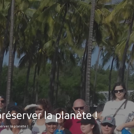
MES DÉMARCHES
Publicité des actes
Marchés publics
Projets financés par l'Europe
Plans d'accès
réserver la planète !
erver la planète !