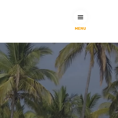
MENU
L'Agglomération
Compétences & projets
Espace Habitant
Espace Pro
Espace Pédagogique
RECHERCHE
CALENDRIERS DE COLLECTE