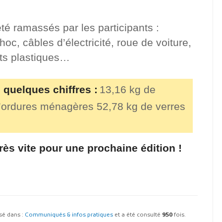
té ramassés par les participants :
hoc, câbles d’électricité, roue de voiture,
nts plastiques…
 quelques chiffres :
13,16 kg de
d’ordures ménagères
52,78 kg de verres
très vite pour une prochaine édition !
assé dans :
Communiqués & infos pratiques
et a été consulté
950
fois.