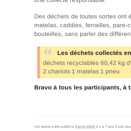
Des déchets de toutes sortes ont é
matelas, caddies, ferrailles, pare-c
bouteilles, sans parler des différe
Les déchets collectés en
déchets recyclables
60,42 kg 
2 chariots
1 matelas
1 pneu
Bravo à tous les participants, à 
Cet article a été publié le
9 avril 2019
, il y a 7 ans. Il est cl