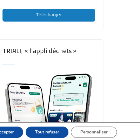
Télécharger
TRIALI, « l’appli déchets »
ccepter
Tout refuser
Personnaliser