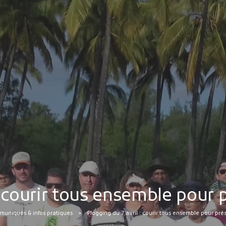
: courir tous ensemble pour p
uniqués & infos pratiques
Plogging du 7 avril : courir tous ensemble pour prés