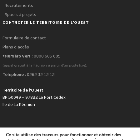
Recrutements
Appels à projets
CONTACTER LE TERRITOIRE DE L'OUEST
Formulaire de contact
Plans d'accès
*Numéro vert :
0800 605 605
.
(appel gratuit à la Réunion à partir d'un poste fixe)
Téléphone :
0262 32 12 12
Territoire de l'Ouest
BP 50049 – 97822 Le Port Cedex
Ile de La Réunion
Ce site utilise des traceurs pour fonctionner et obtenir des
favorite
Développé avec
par le Territoire de l'Ouest © www.tco.re -
2026
.