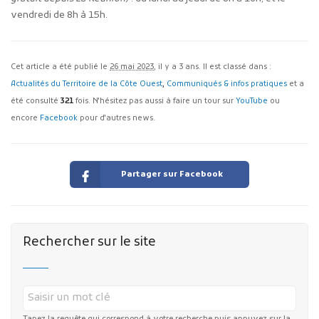
vendredi de 8h à 15h.
Cet article a été publié le
26 mai 2023
, il y a 3 ans. Il est classé dans :
Actualités du Territoire de la Côte Ouest
,
Communiqués & infos pratiques
et a
été consulté
321
fois. N'hésitez pas aussi à faire un tour sur
YouTube
ou
encore
Facebook
pour d'autres news.
Partager sur Facebook
Rechercher sur le site
Tapez la requête qui correspond à votre recherche puis appuyez sur la