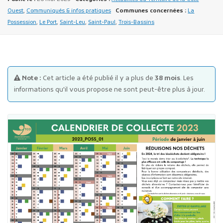
Ouest
,
Communiqués & infos pratiques
Communes concernées :
La
Possession
,
Le Port
,
Saint-Leu
,
Saint-Paul
,
Trois-Bassins
Note :
Cet article a été publié il y a plus de
38 mois
. Les
Publicité des actes
informations qu'il vous propose ne sont peut-être plus à jour.
Marchés publics
Projets financés par l'Europe
Plans d'accès