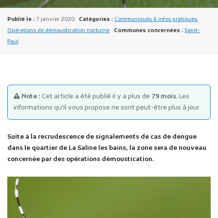
Publié le :
7 janvier 2020
Catégories :
Communiqués & infos pratiques
,
Opérations de démoustication nocturne
Communes concernées :
Saint-
Paul
Publicité des actes
Marchés publics
Note :
Cet article a été publié il y a plus de
79 mois
. Les
informations qu'il vous propose ne sont peut-être plus à jour.
Projets financés par l'Europe
Plans d'accès
Suite à la recrudescence de signalements de cas de dengue
dans le quartier de La Saline les bains, la zone sera de nouveau
concernée par des opérations démoustication.