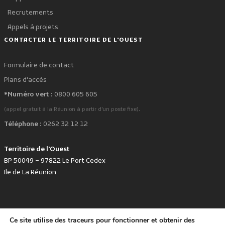
Recrutements
Appels à projets
CONTACTER LE TERRITOIRE DE L'OUEST
Formulaire de contact
Plans d'accès
*Numéro vert :
0800 605 605
.
(appel gratuit à la Réunion à partir d'un poste fixe)
Téléphone :
0262 32 12 12
Territoire de l'Ouest
BP 50049 – 97822 Le Port Cedex
Ile de La Réunion
Ce site utilise des traceurs pour fonctionner et obtenir des
favorite
Développé avec
par le Territoire de l'Ouest © www.tco.re -
2026
.