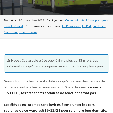
Publié le :
16 novembre 2018
Catégories :
Communiqués & infos pratiques
,
Infos kar'ouest
Communes concernées :
La Possession
,
Le Port
,
Saint-Leu
,
Saint-Paul
,
Trois-Bassins
Publicité des actes
Marchés publics
Projets financés par l'Europe
Note :
Cet article a été publié il y a plus de
93 mois
. Les
Plans d'accès
informations qu'il vous propose ne sont peut-être plus à jour.
Nous informons les parents d’élèves qu’en raison des risques de
blocages routiers liés au mouvement ‘Gilets Jaunes’,
ce samedi
17/11/18, les transports scolaires ne fonctionneront pas
.
Les élèves en internat sont invités à emprunter les cars
scolaires de ce vendredi 16/11/18 pour rejoindre leur domicile.