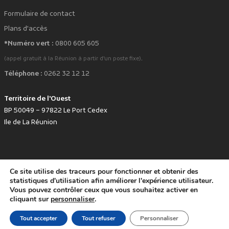
Formulaire de contact
Plans d'accès
*Numéro vert :
0800 605 605
.
(appel gratuit à la Réunion à partir d'un poste fixe)
Téléphone :
0262 32 12 12
Territoire de l'Ouest
BP 50049 – 97822 Le Port Cedex
Ile de La Réunion
Ce site utilise des traceurs pour fonctionner et obtenir des
favorite
Développé avec
par le Territoire de l'Ouest © www.tco.re -
2026
.
statistiques d'utilisation afin améliorer l'expérience utilisateur.
Politique de protection des données personnelles
Mentions légales
Vous pouvez contrôler ceux que vous souhaitez activer en
Accessibilité : non conforme
cliquant sur
personnaliser
.
Tout accepter
Tout refuser
Personnaliser