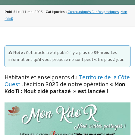
Publié le :
11 mai 2023
Catégories :
Communiqués & infos pratiques
,
Mon
Kdo'R
Publicité des actes
Note :
Cet article a été publié il y a plus de
39 mois
. Les
Marchés publics
informations qu'il vous propose ne sont peut-être plus à jour.
Projets financés par l'Europe
Plans d'accès
Habitants et enseignants du
Territoire de la Côte
Ouest
,
l’édition 2023 de notre opération
« Mon
Kdo’R : Nout zidé partazé » est lancée !