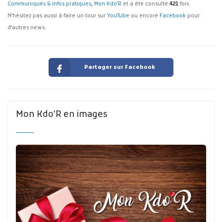
Communiqués & infos pratiques
,
Mon Kdo'R
et a été consulté
421
fois.
N'hésitez pas aussi à faire un tour sur
YouTube
ou encore
Facebook
pour
d'autres news.
Partager sur Facebook
Mon Kdo'R en images