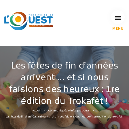
MENU
L'Agglomération
Compétences & projets
Espace Habitant
Espace Pro
Les fêtes de fin d’années
Espace Pédagogique
arrivent … et si nous
RECHERCHE
faisions des heureux : 1re
édition du Trokafèt !
CALENDRIERS DE COLLECTE
Accueil
Communiqués & infos pratiques
Les fêtes de fin d’années arrivent … et si nous faisions des heureux : 1re édition du Trokafèt !
MES DÉMARCHES