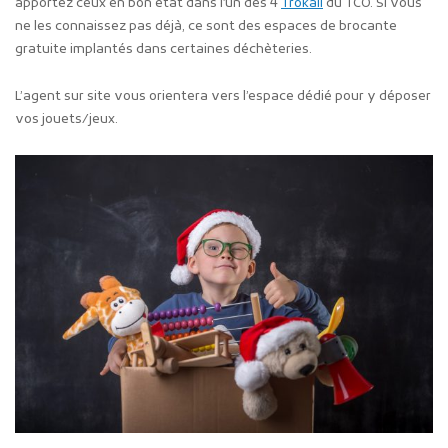
apportez ceux en bon état dans l’un des 4
Trokali
du TCO. Si vous
ne les connaissez pas déjà, ce sont des espaces de brocante
gratuite implantés dans certaines déchèteries.
L’agent sur site vous orientera vers l’espace dédié pour y déposer
vos jouets/jeux.