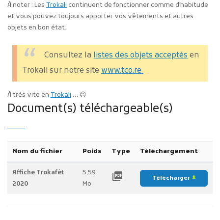
À noter : Les
Trokali
continuent de fonctionner comme d’habitude
et vous pouvez toujours apporter vos vêtements et autres
objets en bon état.
Consultez la
listes des objets acceptés
en
Trokali sur notre site
www.tco.re
À très vite en
Trokali
… 😉
Document(s) téléchargeable(s)
Nom du fichier
Poids
Type
Téléchargement
Affiche Trokafèt
5,59
picture_as_pdf
Télécharger
file_download
2020
Mo