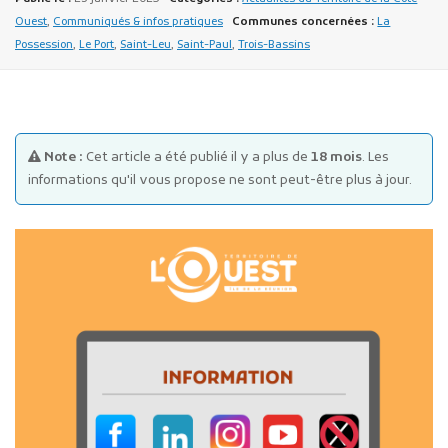
Ouest
,
Communiqués & infos pratiques
Communes concernées :
La
Possession
,
Le Port
,
Saint-Leu
,
Saint-Paul
,
Trois-Bassins
Note :
Cet article a été publié il y a plus de
18 mois
. Les
Publicité des actes
informations qu'il vous propose ne sont peut-être plus à jour.
Marchés publics
Projets financés par l'Europe
Plans d'accès