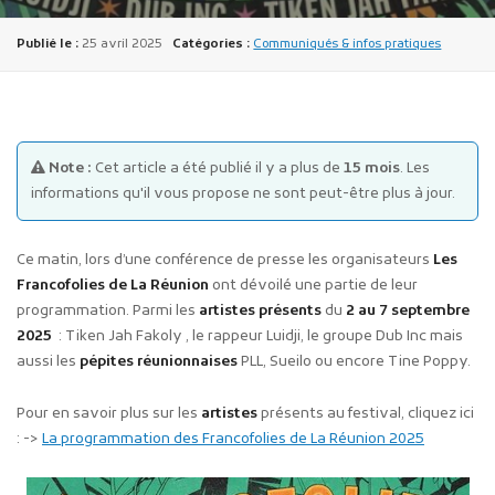
Publié le :
25 avril 2025
Catégories :
Communiqués & infos pratiques
Note :
Cet article a été publié il y a plus de
15 mois
. Les
Publicité des actes
informations qu'il vous propose ne sont peut-être plus à jour.
Marchés publics
Projets financés par l'Europe
Ce matin, lors d’une conférence de presse les organisateurs
Les
Plans d'accès
Francofolies de La Réunion
ont dévoilé une partie de leur
programmation. Parmi les
artistes présents
du
2 au 7 septembre
2025
: Tiken Jah Fakoly , le rappeur Luidji, le groupe Dub Inc mais
aussi les
pépites réunionnaises
PLL, Sueilo ou encore Tine Poppy.
Pour en savoir plus sur les
artistes
présents au festival, cliquez ici
: ->
La programmation des Francofolies de La Réunion 2025