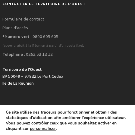
CONTACTER LE TERRITOIRE DE L'OUEST
Formulaire de contact
Plans d'accès
*Numéro vert :
0800 605 605
.
(appel gratuit à la Réunion à partir d'un poste fixe)
Téléphone :
0262 32 12 12
Territoire de l'Ouest
BP 50049 – 97822 Le Port Cedex
Ile de La Réunion
Ce site utilise des traceurs pour fonctionner et obtenir des
favorite
Développé avec
par le Territoire de l'Ouest © www.tco.re -
2026
.
statistiques d'utilisation afin améliorer l'expérience utilisateur.
Politique de protection des données personnelles
Mentions légales
Vous pouvez contrôler ceux que vous souhaitez activer en
Accessibilité : non conforme
cliquant sur
personnaliser
.