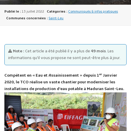
Publié le :
13 juillet 2022
Catégories :
Communiqués & infos pratiques
Communes concernées :
Saint-Leu
Publicité des actes
Note :
Cet article a été publié il y a plus de
49 mois
. Les
Marchés publics
informations qu'il vous propose ne sont peut-être plus à jour.
Projets financés par l'Europe
Plans d'accès
er
Compétent en « Eau et Assainissement » depuis 1
Janvier
2020, le TCO réalise un vaste chantier pour moderniser les
installations de production d’eau potable à Maduran Saint-Leu.